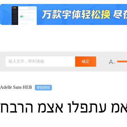
输入文字，即时体验
确定
Adelle Sans HEB
ואמ עתפלו אצמ הרבח