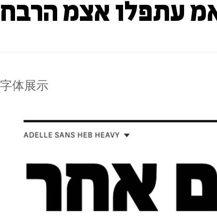
אמ עתפלו אצמ הרבח
字体展示