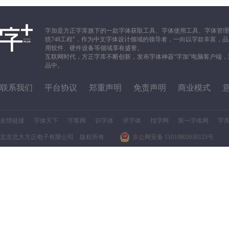
字加是方正字库旗下的一款字体获取工具、字体使用工具、字体管理
统748工程”，作为中文字体设计领域的领导者，一向以字款丰富
用软件、硬件设备等领域享有盛誉。
互联网时代，方正字库不断创新，发布字体神器“字加”电脑客户端
品中。
联系我们
平台协议
郑重声明
免责声明
商业模式
友情链接
字体天下
字客网
识字体
求字体
找字网
第一字体网
字
北京北大方正电子有限公司 版权所有
京公网安备 11010802030123号