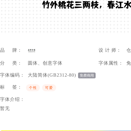
竹外桃花三两枝，春江
品 牌：
设 计 师：
分 类：
圆体、创意字体
字体属性：
字体编码：
大陆简体(GB2312-80)
标 签：
个性
可爱
字体介绍：
暂无