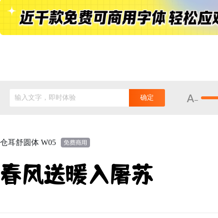
输入文字，即时体验
确定
仓耳舒圆体 W05
春风送暖入屠苏