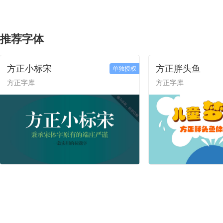
推荐字体
方正小标宋
方正胖头鱼
单独授权
方正字库
方正字库