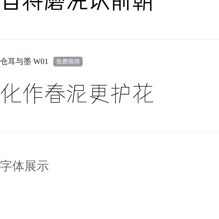
自将磨洗认前朝
仓耳与墨 W01
化作春泥更护花
字体展示