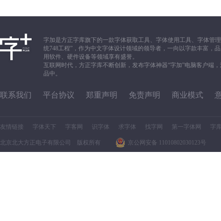
字加是方正字库旗下的一款字体获取工具、字体使用工具、字体管理
统748工程”，作为中文字体设计领域的领导者，一向以字款丰富
用软件、硬件设备等领域享有盛誉。
互联网时代，方正字库不断创新，发布字体神器“字加”电脑客户端
品中。
联系我们
平台协议
郑重声明
免责声明
商业模式
友情链接
字体天下
字客网
识字体
求字体
找字网
第一字体网
字
北京北大方正电子有限公司 版权所有
京公网安备 11010802030123号