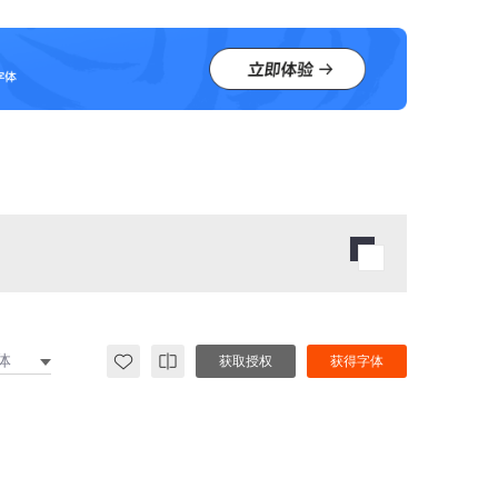
体
获取授权
获得字体