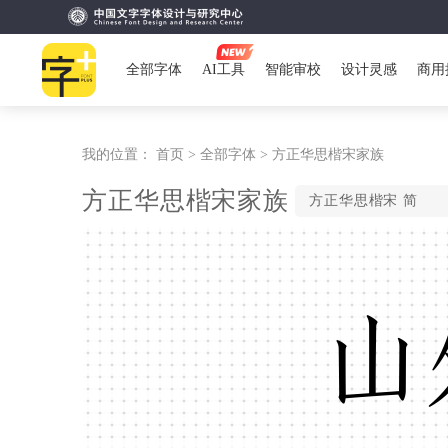
全部字体
AI工具
智能审校
设计灵感
商用
我的位置：
首页 >
全部字体 >
方正华思楷宋家族
方正华思楷宋家族
方正华思楷宋 简
山