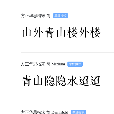
方正华思楷宋 简
山外青山楼外楼
方正华思楷宋 简 Medium
青山隐隐水迢迢
方正华思楷宋 简 DemiBold