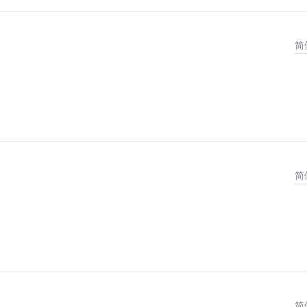
简
简
简