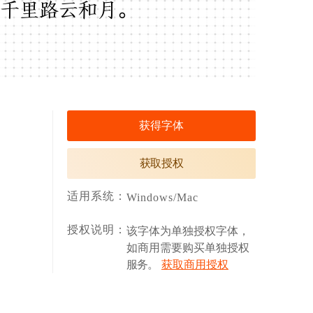
千里路云和月。
获得字体
获取授权
适用系统：
Windows/Mac
授权说明：
该字体为单独授权字体，
如商用需要购买单独授权
服务。
获取商用授权