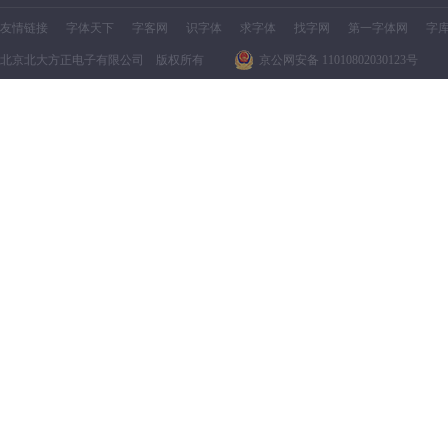
友情链接
字体天下
字客网
识字体
求字体
找字网
第一字体网
字
北京北大方正电子有限公司 版权所有
京公网安备 11010802030123号