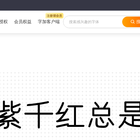
授权
会员权益
字加客户端
紫千红总