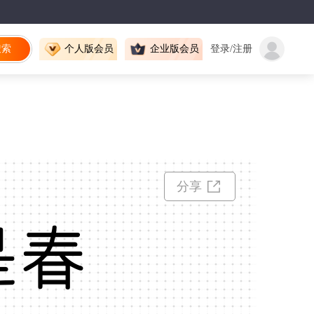
搜索
个人版会员
企业版会员
登录/注册
分享
是春