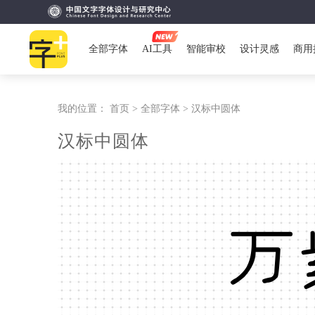
全部字体
AI工具
智能审校
设计灵感
商用
我的位置：
首页 >
全部字体 >
汉标中圆体
汉标中圆体
万