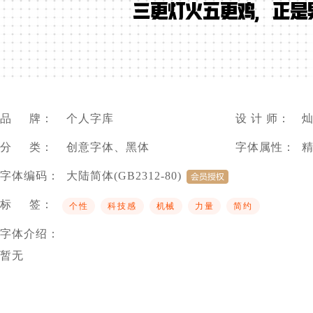
三更灯火五更鸡，正是
品 牌：
个人字库
设 计 师：
分 类：
创意字体、黑体
字体属性：
字体编码：
大陆简体(GB2312-80)
标 签：
个性
科技感
机械
力量
简约
字体介绍：
暂无