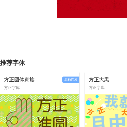
推荐字体
方正圆体家族
方正大黑
单独授权
方正字库
方正字库