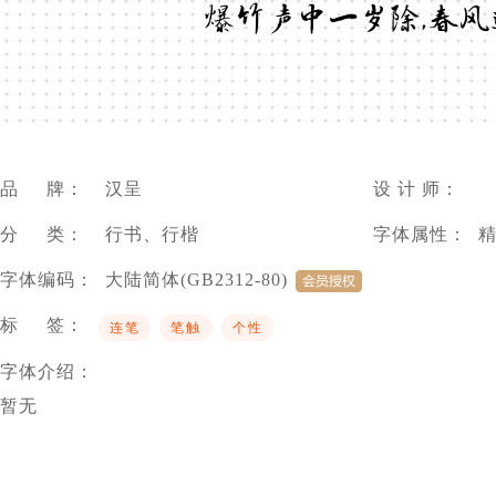
爆竹声中一岁除,春风
品 牌：
汉呈
设 计 师：
分 类：
行书、行楷
字体属性：
字体编码：
大陆简体(GB2312-80)
标 签：
连笔
笔触
个性
字体介绍：
暂无