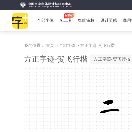
全部字体
AI工具
智能审校
设计灵感
商用
我的位置：
首页 >
全部字体 >
方正字迹-贺飞行楷
方正字迹-贺飞行楷
方正字迹-贺飞行楷
二