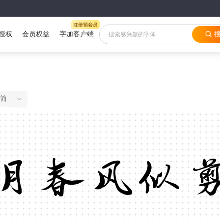
授权
会员权益
字加客户端
 简
月春风似