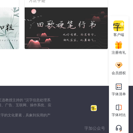
方正手迹
客户端
注册有礼
会员授权
字体清单
选教授主持的 “汉字信息处理系
装、广告、互联网、操作系统、应
字体对比
文字的文化要素，具象到实用的产
字加公众号