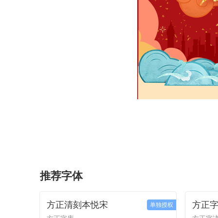
推荐字体
方正清刻本悦宋
方正字
单独授权