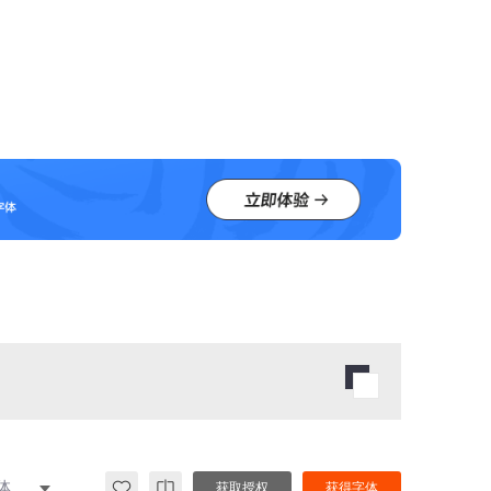
体
获取授权
获得字体