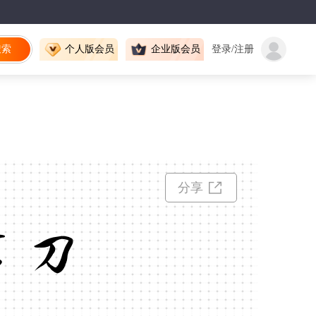
搜索
个人版会员
企业版会员
登录/注册
分享
剪刀