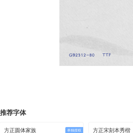
推荐字体
方正圆体家族
方正宋刻本秀楷
单独授权