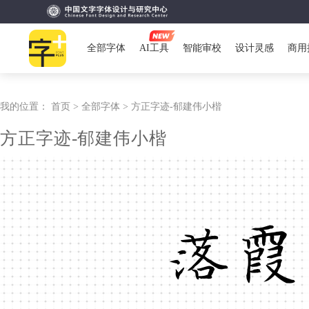
全部字体
AI工具
智能审校
设计灵感
商用
我的位置：
首页 >
全部字体 >
方正字迹-郁建伟小楷
方正字迹-郁建伟小楷
落霞