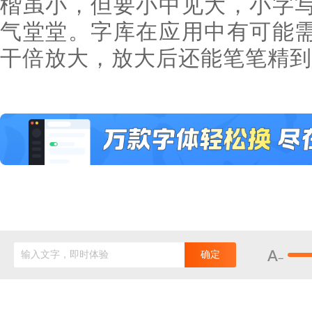
楷虽小，但要小中见大，小字
气堂堂。字库在应用中有可能
干倍放大，放大后还能笔笔精到
输入文字，即时体验
确定