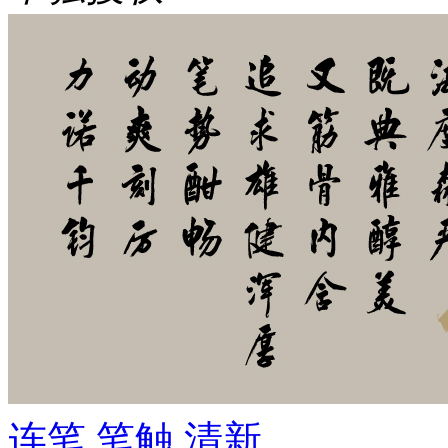
连笔
笔触
清新