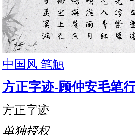
中国风
笔触
方正字迹-顾仲安毛笔
方正字迹
单独授权