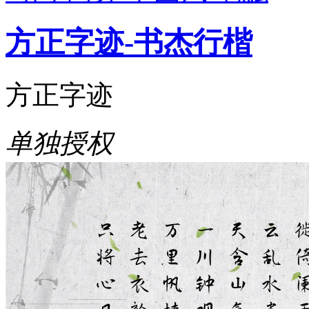
方正字迹-书杰行楷
方正字迹
单独授权