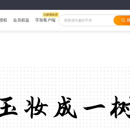
授权
会员权益
字加客户端
玉妆成一