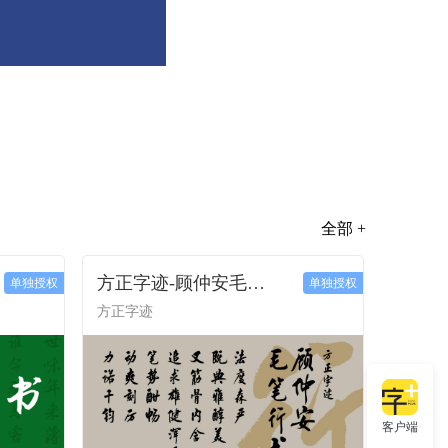
全部 +
方正字迹-顾仲安毛笔行书
单独授权
单独授权
方正字迹
客户端