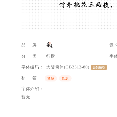
竹外桃花三两枝，
品 牌：
设 
分 类：
行楷
字
字体编码：
大陆简体(GB2312-80)
标 签：
笔触
豪放
字体介绍：
暂无