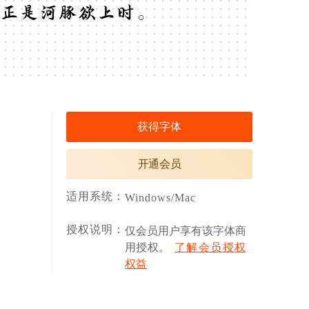
正是河豚欲上时。
获得字体
开通会员
适用系统：
Windows/Mac
授权说明：
仅会员用户享有该字体商
用授权。
了解会员授权
权益