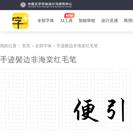
全部字体
AI工具
智能审校
设计灵感
商用
我的位置：
首页 >
全部字体 >
手迹鬓边非海棠红毛笔
手迹鬓边非海棠红毛笔
便引