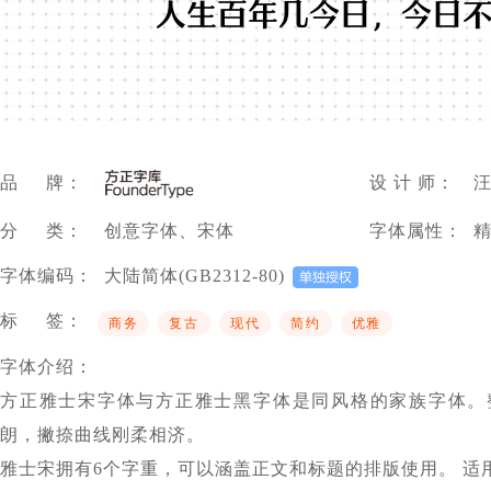
人生百年几今日，今日
品 牌：
设 计 师：
分 类：
创意字体、宋体
字体属性：
字体编码：
大陆简体(GB2312-80)
标 签：
商务
复古
现代
简约
优雅
字体介绍：
方正雅士宋字体与方正雅士黑字体是同风格的家族字体。
朗，撇捺曲线刚柔相济。
雅士宋拥有6个字重，可以涵盖正文和标题的排版使用。 适