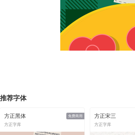
推荐字体
方正黑体
方正宋三
免费商用
方正字库
方正字库