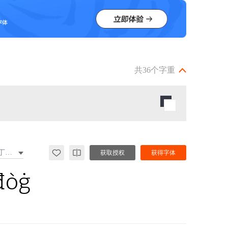
共36个字重
拉丁文扩展
获取授权
获得字体
đòġ