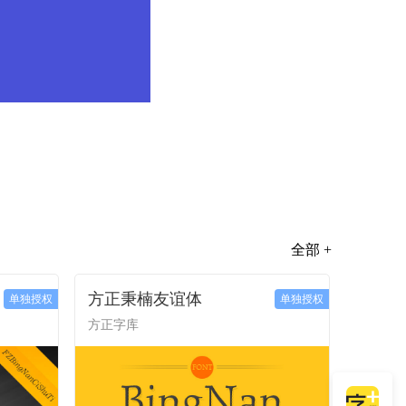
全部 +
方正秉楠友谊体
单独授权
单独授权
方正字库