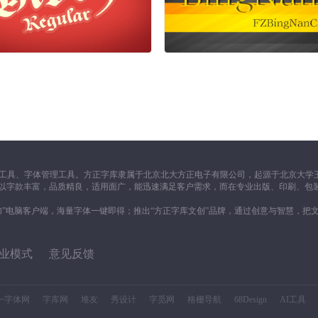
工具、字体管理工具。方正字库隶属于北京北大方正电子有限公司，起源于北京大学王
一向以字款丰富，品质精良，适用面广，能迅速满足客户需求，而在专业出版、印刷、包
加”电脑客户端，海量字体一键即得；推出“方正字库文创”品牌，通过创意与智慧，把
业模式
意见反馈
一字体网
字库网
堆友
秀设计
字觅网
格栅导航
68Design
AI工具