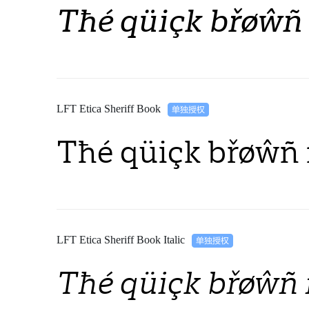
Tħé qüiçk břøŵñ 
LFT Etica Sheriff Book
Tħé qüiçk břøŵñ f
LFT Etica Sheriff Book Italic
Tħé qüiçk břøŵñ 