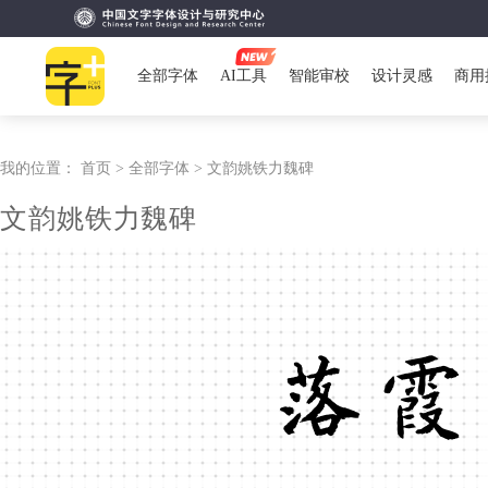
全部字体
AI工具
智能审校
设计灵感
商用
我的位置：
首页 >
全部字体 >
文韵姚铁力魏碑
文韵姚铁力魏碑
落霞