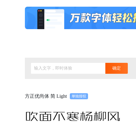
输入文字，即时体验
确定
方正优尚体 简 Light
吹面不寒杨柳风