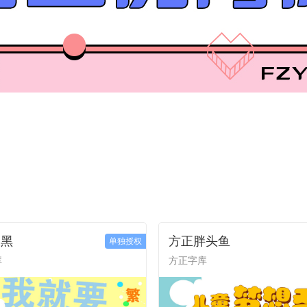
大黑
方正胖头鱼
单独授权
库
方正字库