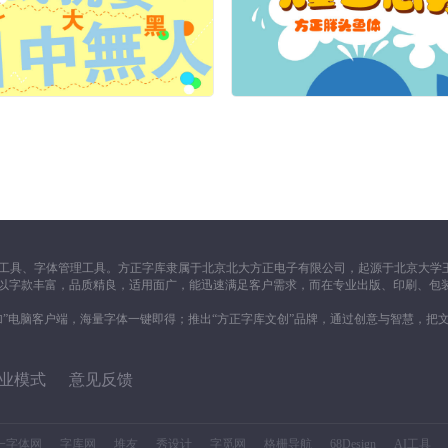
工具、字体管理工具。方正字库隶属于北京北大方正电子有限公司，起源于北京大学王
一向以字款丰富，品质精良，适用面广，能迅速满足客户需求，而在专业出版、印刷、包
加”电脑客户端，海量字体一键即得；推出“方正字库文创”品牌，通过创意与智慧，把
业模式
意见反馈
一字体网
字库网
堆友
秀设计
字觅网
格栅导航
68Design
AI工具