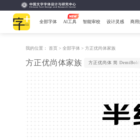
全部字体
AI工具
智能审校
设计灵感
商用
我的位置：
首页 >
全部字体 >
方正优尚体家族
方正优尚体家族
方正优尚体 简 DemiBold
半