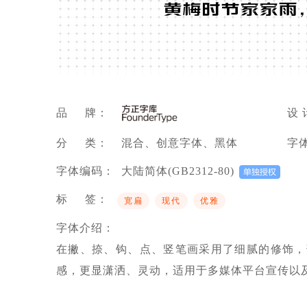
黄梅时节家家雨
品 牌：
设 
分 类：
混合、创意字体、黑体
字
字体编码：
大陆简体(GB2312-80)
标 签：
宽扁
现代
优雅
字体介绍：
在撇、捺、钩、点、竖笔画采用了细腻的修饰，
感，更显潇洒、灵动，适用于多媒体平台宣传以