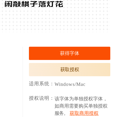
，闲敲棋子落灯花
获得字体
获取授权
适用系统：
Windows/Mac
授权说明：
该字体为单独授权字体，
如商用需要购买单独授权
服务。
获取商用授权