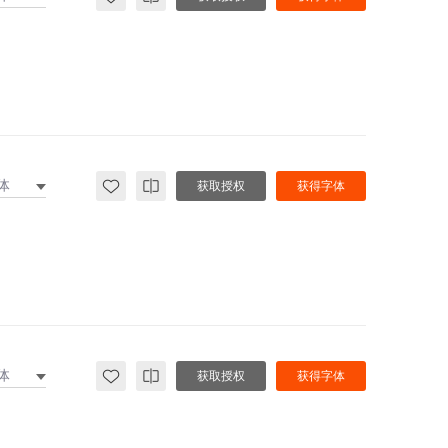
体
获取授权
获得字体
体
获取授权
获得字体