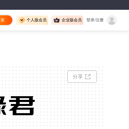
搜索
个人版会员
企业版会员
登录/注册
分享
缘君