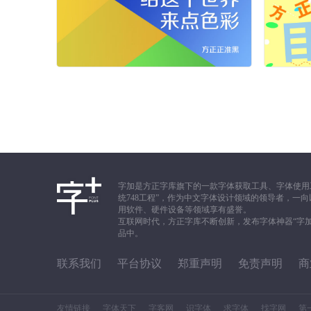
字加是方正字库旗下的一款字体获取工具、字体使用
统748工程”，作为中文字体设计领域的领导者，
用软件、硬件设备等领域享有盛誉。
互联网时代，方正字库不断创新，发布字体神器“字
品中。
联系我们
平台协议
郑重声明
免责声明
商
友情链接
字体天下
字客网
识字体
求字体
找字网
第