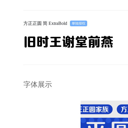
方正正圆 简 ExtraBold
旧时王谢堂前燕
字体展示