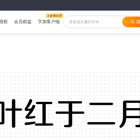
授权
会员权益
字加客户端
叶红于二