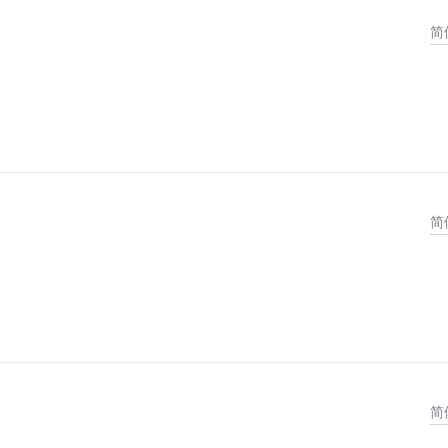
简
简
简