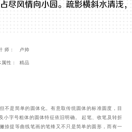
占尽风情向小园。疏影横斜水清浅，
计 师：
卢帅
体属性：
精品
但不是简单的圆体化。有意取传统圆体的标准圆度，目
及小字号粗体的圆体特征依旧明确。 起笔、收笔及转折
撇捺提等曲线笔画的笔锋又不只是简单的圆形，而有一