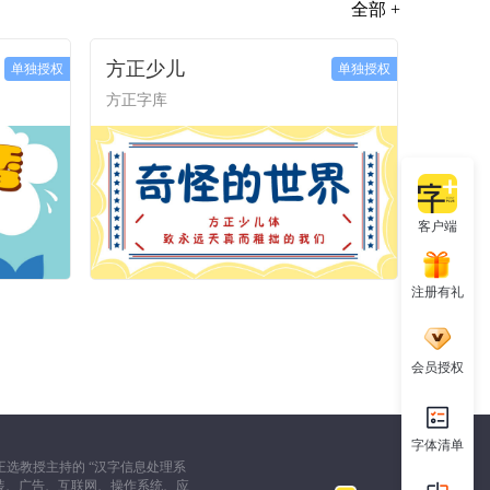
全部 +
方正少儿
单独授权
单独授权
方正字库
客户端
注册有礼
会员授权
字体清单
选教授主持的 “汉字信息处理系
装、广告、互联网、操作系统、应