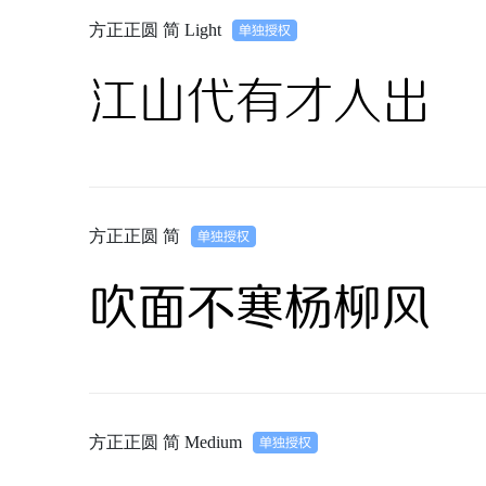
方正正圆 简 Light
江山代有才人出
方正正圆 简
吹面不寒杨柳风
方正正圆 简 Medium