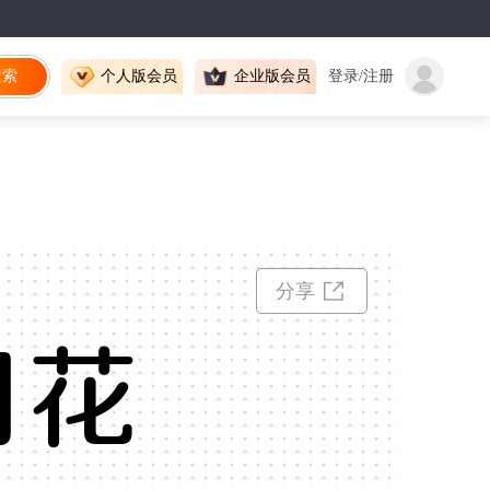
搜索
个人版会员
企业版会员
登录/注册
分享
月花