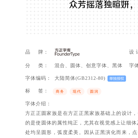
众芳摇落独暄妍，
品 牌：
设 
分 类：
混合、圆体、创意字体、黑体
字
字体编码：
大陆简体(GB2312-80)
标 签：
商务
现代
圆润
字体介绍：
方正正圆家族是在方正正黑家族基础上的设计，
的是使圆体的属性纯正，尤其在视觉感上让细体
处均呈圆形，弧度柔美。因从正黑演化而来，点