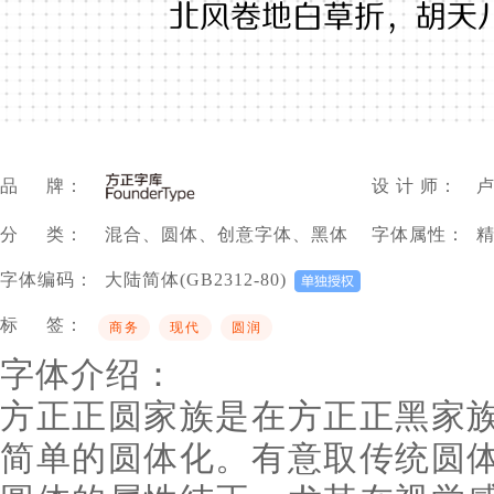
北风卷地白草折，胡天
品 牌：
设 计 师：
分 类：
混合、圆体、创意字体、黑体
字体属性：
字体编码：
大陆简体(GB2312-80)
标 签：
商务
现代
圆润
字体介绍：
方正正圆家族是在方正正黑家
简单的圆体化。有意取传统圆