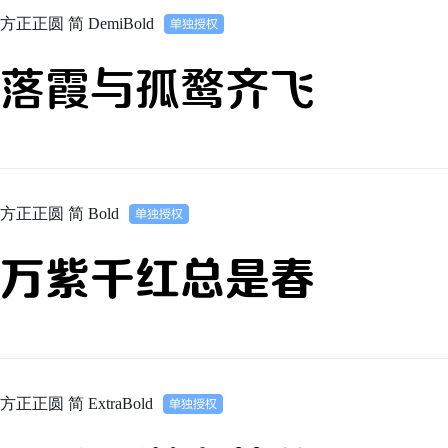
方正正圆 简 DemiBold
落霞与孤鹜齐飞
方正正圆 简 Bold
万紫千红总是春
方正正圆 简 ExtraBold