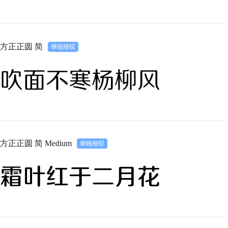
方正正圆 简
吹面不寒杨柳风
方正正圆 简 Medium
霜叶红于二月花