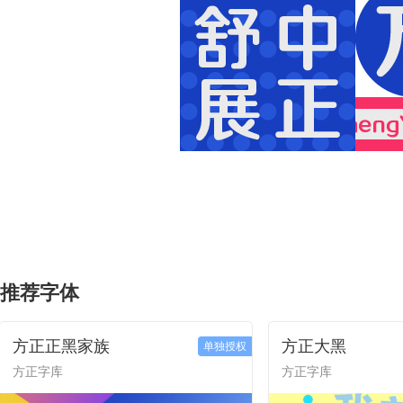
推荐字体
方正正黑家族
方正大黑
单独授权
方正字库
方正字库