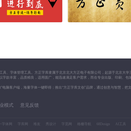
工具、字体管理工具。方正字库隶属于北京北大方正电子有限公司，起源于北京大学王
一向以字款丰富，品质精良，适用面广，能迅速满足客户需求，而在专业出版、印刷、包
加”电脑客户端，海量字体一键即得；推出“方正字库文创”品牌，通过创意与智慧，把
业模式
意见反馈
一字体网
字库网
堆友
秀设计
字觅网
格栅导航
68Design
AI工具