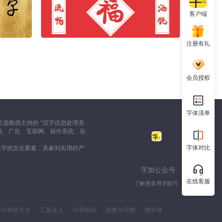
客户端
注册有礼
会员授权
字体清单
选教授主持的 “汉字信息处理系
装、广告、互联网、操作系统、应
字体对比
文字的文化要素，具象到实用的产
字加公众号
在线客服
了解更多用字技巧
AI神器大全
工具达人
AI导航站
深度AI导航
搜字体