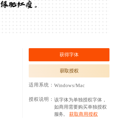
绿肥红瘦。
获得字体
获取授权
适用系统：
Windows/Mac
授权说明：
该字体为单独授权字体，
如商用需要购买单独授权
服务。
获取商用授权