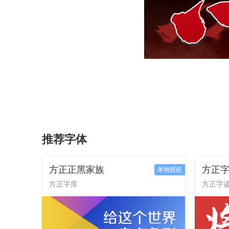
推荐字体
方正正黑家族
方正字
单独授权
方正字库
方正字