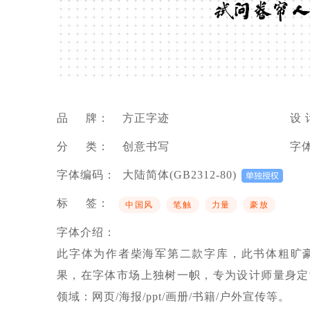
试问卷帘人
品 牌：
方正字迹
设 
分 类：
创意书写
字
字体编码：
大陆简体(GB2312-80)
标 签：
中国风
笔触
力量
豪放
字体介绍：
此字体为作者柴海军第二款字库，此书体粗旷
果，在字体市场上独树一帜，专为设计师量身定
领域：网页/海报/ppt/画册/书籍/户外宣传等。