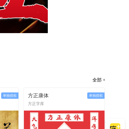
全部 +
方正康体
单独授权
单独授权
方正字库