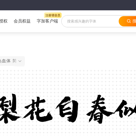
授权
会员权益
字加客户端
热血体 简
梨花白春