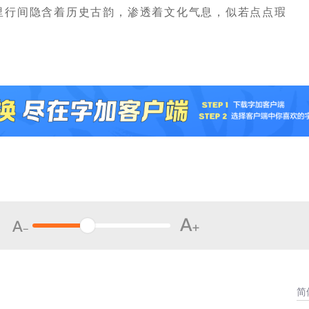
里行间隐含着历史古韵，渗透着文化气息，似若点点瑕
简