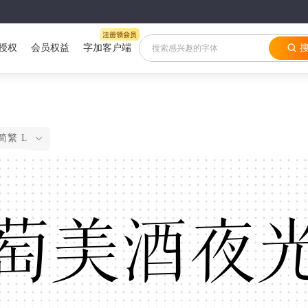
授权
会员权益
字加客户端
简繁 L
萄美酒夜