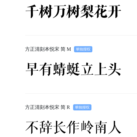
千树万树梨花开
方正清刻本悦宋 简 M
早有蜻蜓立上头
方正清刻本悦宋 简 R
不辞长作岭南人