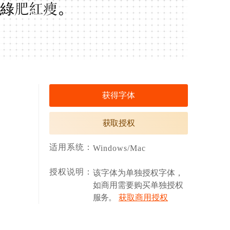
綠肥紅瘦。
获得字体
获取授权
适用系统：
Windows/Mac
授权说明：
该字体为单独授权字体，
如商用需要购买单独授权
服务。
获取商用授权