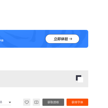
体
获取授权
获得字体