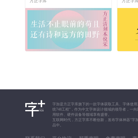
方正字库
方正字
字加是方正字库旗下的一款字体获取工具、字体使用
统748工程”，作为中文字体设计领域的领导者，
用软件、硬件设备等领域享有盛誉。
互联网时代，方正字库不断创新，发布字体神器“字
品中。