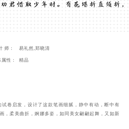
劝君惜取少年时。有花堪折直须折，
计 师：
易礼然,郑晓清
体属性：
精品
的试卷启发，设计了这款笔画细腻，静中有动，断中有
画，柔美曲折，婀娜多姿，如同美女翩翩起舞，又如新