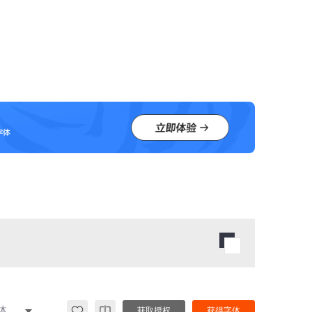
体
获取授权
获得字体