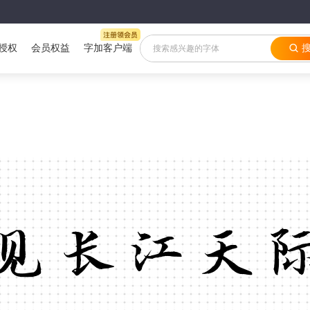
授权
会员权益
字加客户端
见长江天