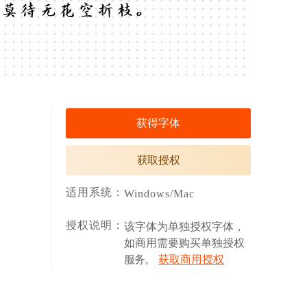
莫待无花空折枝。
获得字体
获取授权
适用系统：
Windows/Mac
授权说明：
该字体为单独授权字体，
如商用需要购买单独授权
服务。
获取商用授权