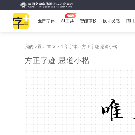
全部字体
AI工具
智能审校
设计灵感
商用
我的位置：
首页 >
全部字体 >
方正字迹-思道小楷
方正字迹-思道小楷
唯