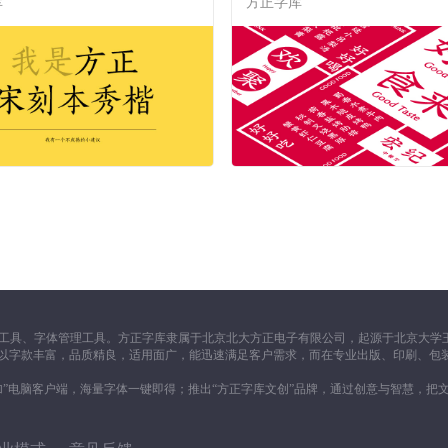
库
方正字库
工具、字体管理工具。方正字库隶属于北京北大方正电子有限公司，起源于北京大学王
一向以字款丰富，品质精良，适用面广，能迅速满足客户需求，而在专业出版、印刷、包
加”电脑客户端，海量字体一键即得；推出“方正字库文创”品牌，通过创意与智慧，把