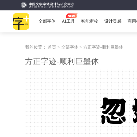
全部字体
AI工具
智能审校
设计灵感
商用
我的位置：
首页 >
全部字体 >
方正字迹-顺利巨墨体
方正字迹-顺利巨墨体
忽