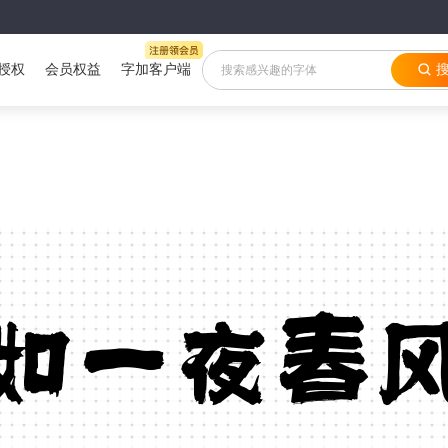
授权
会员权益
字加客户端
如一夜春