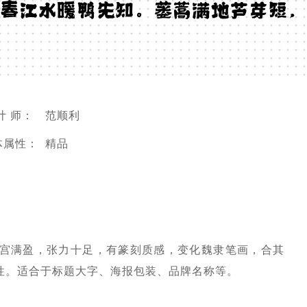
春江水暖鸭先知。蒌蒿满地芦芽短，
计 师：
范顺利
体属性：
精品
宫满盈，张力十足，有篆刻质感，变化魏隶笔画，合其
性。适合于标题大字、海报包装、品牌名称等。