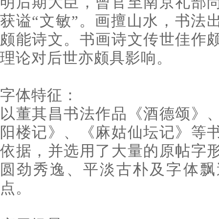
明后期大臣，曾官至南京礼部
获谥“文敏”。画擅山水，书法
颇能诗文。书画诗文传世佳作
理论对后世亦颇具影响。
字体特征：
以董其昌书法作品《酒德颂》
阳楼记》、《麻姑仙坛记》等
依据，并选用了大量的原帖字
圆劲秀逸、平淡古朴及字体飘
点。