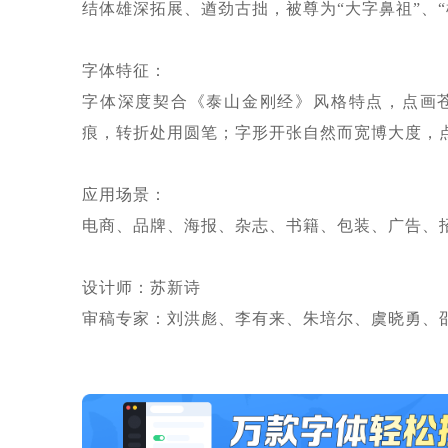
结体雄深拓展、遒劲古拙，被尊为“大字鼻祖”、“
字体特征：
字体深度契合《泰山金刚经》风格特点，点画
痕，转折处用圆笔；字形开张自然而宽博大度，
应用场景：
电商、品牌、海报、杂志、书籍、包装、广告、
设计师：苏新诗
审稿专家：刘洪彪、李有来、朱培尔、虞晓勇、