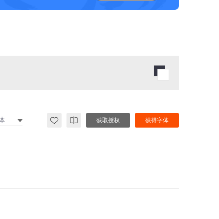
体
获取授权
获得字体