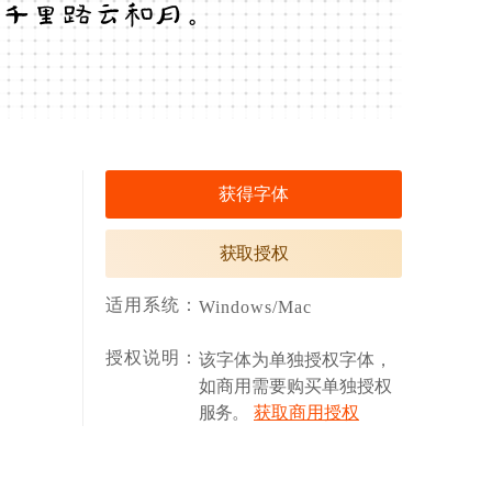
千里路云和月。
获得字体
获取授权
适用系统：
Windows/Mac
授权说明：
该字体为单独授权字体，
如商用需要购买单独授权
服务。
获取商用授权