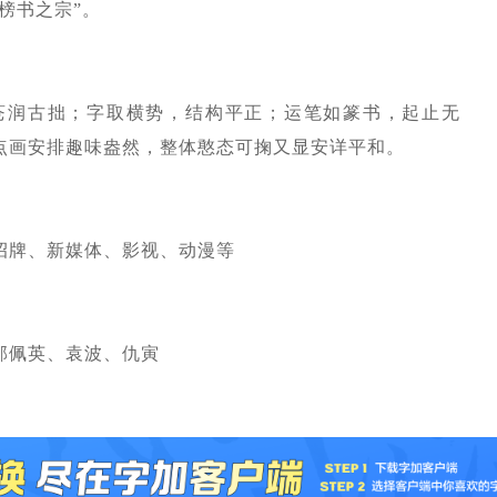
榜书之宗”。
苍润古拙；字取横势，结构平正；运笔如篆书，起止无
点画安排趣味盎然，整体憨态可掬又显安详平和。
招牌、新媒体、影视、动漫等
邵佩英、袁波、仇寅