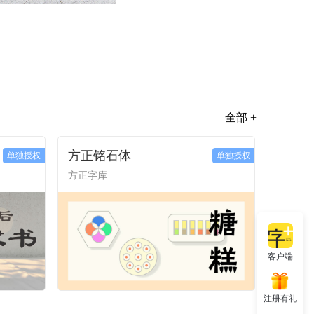
全部 +
方正铭石体
单独授权
单独授权
方正字库
客户端
注册有礼