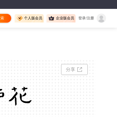
搜索
个人版会员
企业版会员
登录/注册
分享
护花