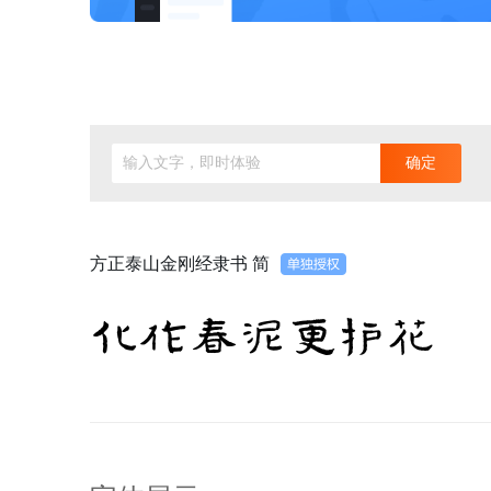
输入文字，即时体验
确定
方正泰山金刚经隶书 简
化作春泥更护花