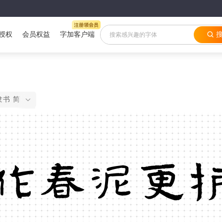
授权
会员权益
字加客户端
书 简
作春泥更