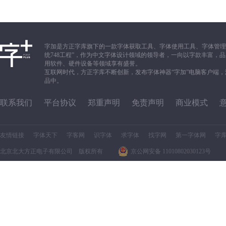
字加是方正字库旗下的一款字体获取工具、字体使用工具、字体管理
统748工程”，作为中文字体设计领域的领导者，一向以字款丰富
用软件、硬件设备等领域享有盛誉。
互联网时代，方正字库不断创新，发布字体神器“字加”电脑客户端
品中。
联系我们
平台协议
郑重声明
免责声明
商业模式
友情链接
字体天下
字客网
识字体
求字体
找字网
第一字体网
字
北京北大方正电子有限公司 版权所有
京公网安备 11010802030123号