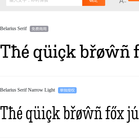
输入文字，即时体验
确定
Belarius Serif
Tħé qüiçk břøŵñ f
Belarius Serif Narrow Light
Tħé qüiçk břøŵñ főx jú