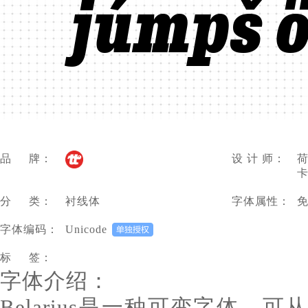
júmpš ö
品 牌：
设 计 师：
荷
卡
分 类：
衬线体
字体属性：
字体编码：
Unicode
标 签：
字体介绍：
Belarius是一种可变字体，