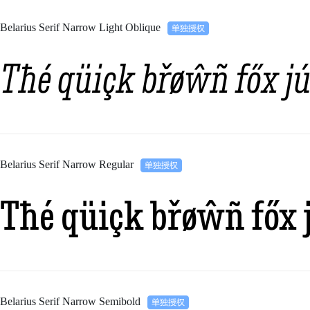
Belarius Serif Narrow Light Oblique
Tħé qüiçk břøŵñ főx jú
Belarius Serif Narrow Regular
Tħé qüiçk břøŵñ főx 
Belarius Serif Narrow Semibold