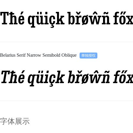
Tħé qüiçk břøŵñ főx
Belarius Serif Narrow Semibold Oblique
Tħé qüiçk břøŵñ főx
字体展示