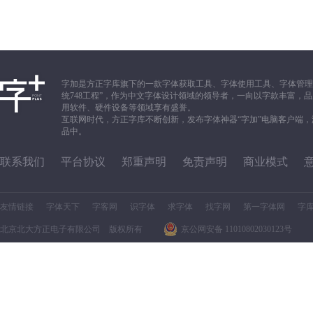
字加是方正字库旗下的一款字体获取工具、字体使用工具、字体管理
统748工程”，作为中文字体设计领域的领导者，一向以字款丰富
用软件、硬件设备等领域享有盛誉。
互联网时代，方正字库不断创新，发布字体神器“字加”电脑客户端
品中。
联系我们
平台协议
郑重声明
免责声明
商业模式
友情链接
字体天下
字客网
识字体
求字体
找字网
第一字体网
字
北京北大方正电子有限公司 版权所有
京公网安备 11010802030123号