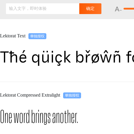
输入文字，即时体验
确定
Lektorat Text
Tħé qüiçk břøŵñ f
Lektorat Compressed Extralight
One word brings another.