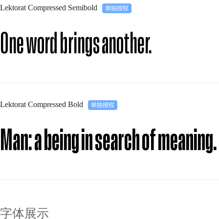
Lektorat Compressed Semibold
One word brings another.
Lektorat Compressed Bold
Man: a being in search of meaning.
字体展示