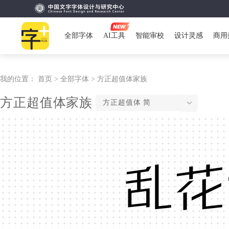
全部字体
AI工具
智能审校
设计灵感
商用
我的位置：
首页 >
全部字体 >
方正超值体家族
方正超值体家族
方正超值体 简
乱花