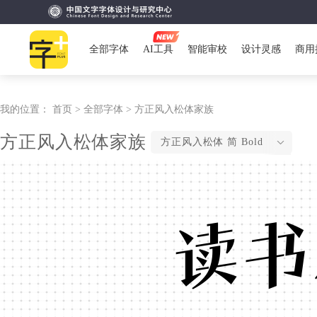
全部字体
AI工具
智能审校
设计灵感
商用
我的位置：
首页 >
全部字体 >
方正风入松体家族
方正风入松体家族
方正风入松体 简 Bold
读书