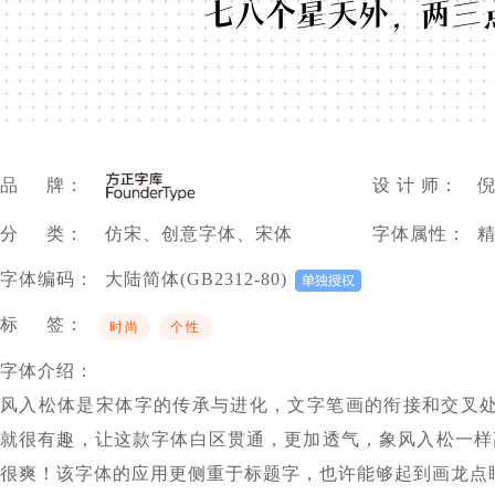
七八个星天外，两三
品 牌：
设 计 师：
分 类：
仿宋、创意字体、宋体
字体属性：
字体编码：
大陆简体(GB2312-80)
标 签：
时尚
个性
字体介绍：
风入松体是宋体字的传承与进化，文字笔画的衔接和交叉
就很有趣，让这款字体白区贯通，更加透气，象风入松一样
很爽！该字体的应用更侧重于标题字，也许能够起到画龙点