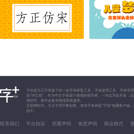
字加是方正字库旗下的一款字体获取工具、字体使用工具、字体管理
统748工程”，作为中文字体设计领域的领导者，一向以字款丰富
用软件、硬件设备等领域享有盛誉。
互联网时代，方正字库不断创新，发布字体神器“字加”电脑客户端
品中。
联系我们
平台协议
郑重声明
免责声明
商业模式