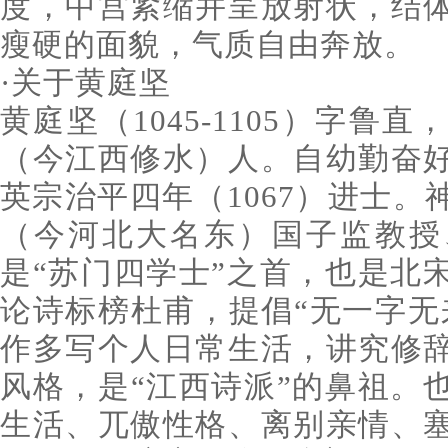
度，中宫紧缩并呈放射状，结
瘦硬的面貌，气质自由奔放。
·关于黄庭坚
黄庭坚（1045-1105）字鲁
（今江西修水）人。自幼勤奋
英宗治平四年（1067）进士
（今河北大名东）国子监教授
是“苏门四学士”之首，也是北
论诗标榜杜甫，提倡“无一字无
作多写个人日常生活，讲究修
风格，是“江西诗派”的鼻祖。
生活、兀傲性格、离别亲情、