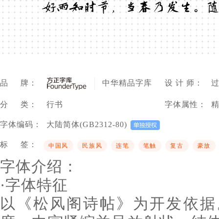
好雨知时节，当春乃发生。
品 牌：
中华精品字库
设 计 师：
过
分 类：
行书
字体属性：
字体编码：
大陆简体(GB2312-80)
标 签：
中国风
民族风
连笔
笔触
复古
豪放
字体介绍：
·字体特征
以《松风阁诗帖》为开发依据