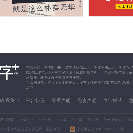
字加是方正字库旗下的一款字体获取工具、字体使用工具、字体管理
统748工程”，作为中文字体设计领域的领导者，一向以字款丰富
用软件、硬件设备等领域享有盛誉。
互联网时代，方正字库不断创新，发布字体神器“字加”电脑客户端
品中。
联系我们
平台协议
郑重声明
免责声明
商业模式
友情链接
字体天下
字客网
识字体
求字体
找字网
第一字体网
字
北京北大方正电子有限公司 版权所有
京公网安备 11010802030123号