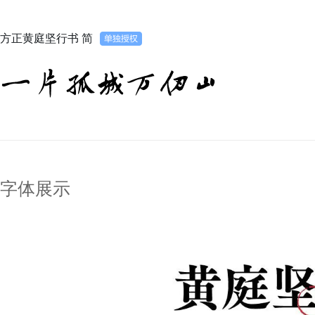
方正黄庭坚行书 简
一片孤城万仞山
字体展示