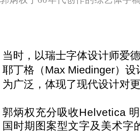
当时，以瑞士字体设计师爱德华德·
耶丁格（Max Miedinger
为广泛，体现了现代设计对
郭炳权充分吸收Helveti
国时期图案型文字及美术字