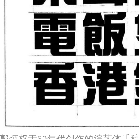
郭炳权于60年代创作的综艺体手