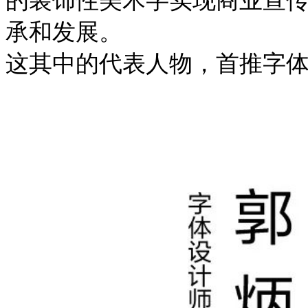
承和发展。
这其中的代表人物，首推字