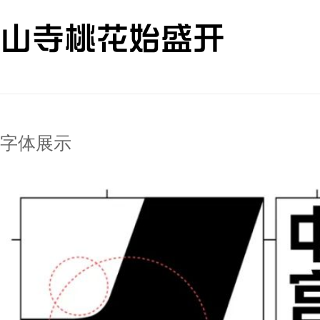
山寺桃花始盛开
字体展示