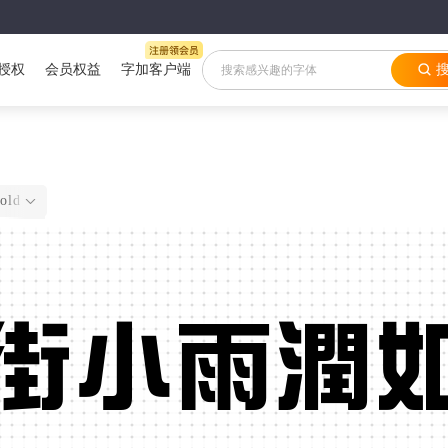
授权
会员权益
字加客户端
ld
街小雨潤