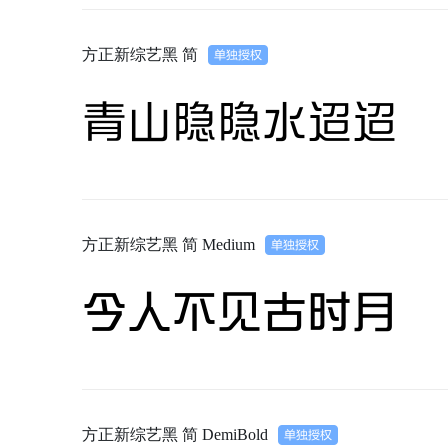
方正新综艺黑 简
青山隐隐水迢迢
方正新综艺黑 简 Medium
今人不见古时月
方正新综艺黑 简 DemiBold