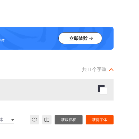
共11个字重
体
获取授权
获得字体