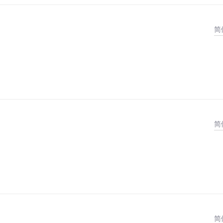
简
简
简