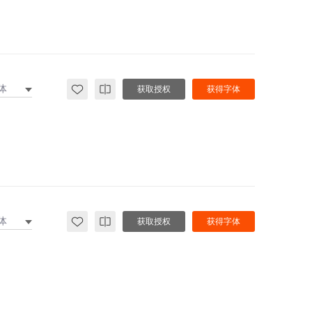
体
获取授权
获得字体
体
获取授权
获得字体