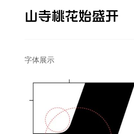
山寺桃花始盛开
字体展示