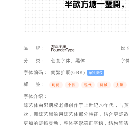
半畝方塘一鑒開，
品 牌：
设 
分 类：
创意字体、黑体
字
字体编码：
简繁扩展(GBK)
标 签：
时尚
个性
现代
机械
力量
字体介绍：
综艺体由郭炳权老师创作于上世纪70年代，与英文字
欢，新综艺黑沿用综艺体部分特征，结合更舒适
更加的舒畅灵动，整体字形端正平稳，结构简洁