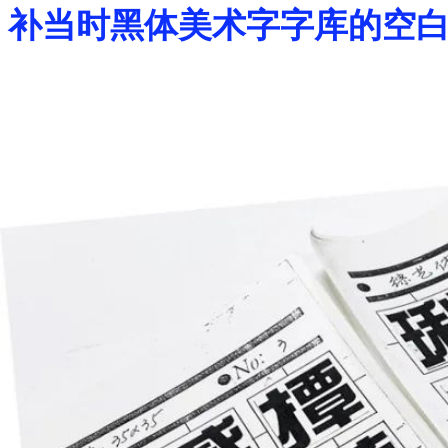
补当时黑体美术字字库的空