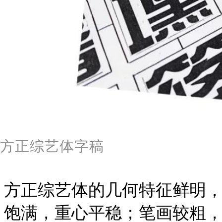
方正综艺体字稿
方正综艺体的几何特征鲜明
饱满，重心平稳；笔画较粗