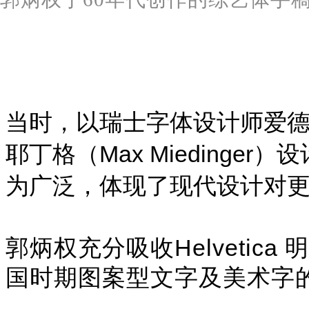
当时，以瑞士字体设计师爱德华德·
耶丁格（Max Miedinger
为广泛，体现了现代设计对
郭炳权充分吸收Helveti
国时期图案型文字及美术字