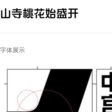
山寺桃花始盛开
字体展示