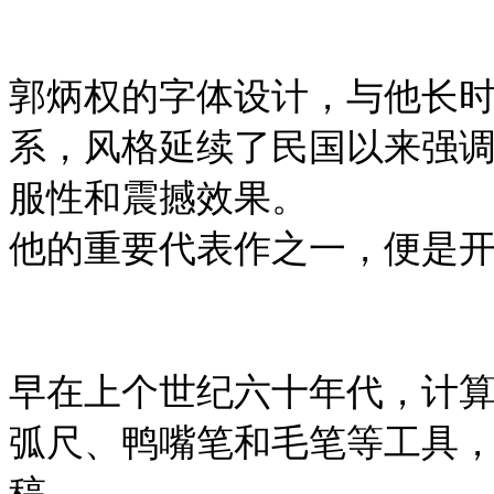
郭炳权的字体设计，与他长
系，风格延续了民国以来强
服性和震撼效果。
他的重要代表作之一，便是开
早在上个世纪六十年代，计
弧尺、鸭嘴笔和毛笔等工具
稿。