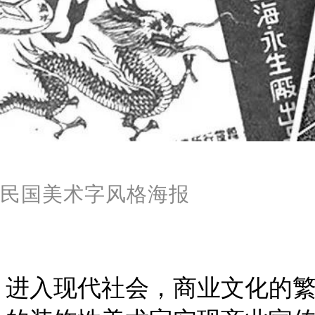
民国美术字风格海报
进入现代社会，商业文化的