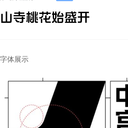
山寺桃花始盛开
字体展示