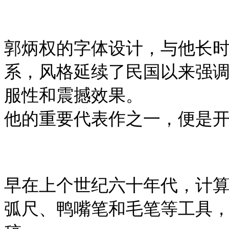
郭炳权的字体设计，与他长
系，风格延续了民国以来强
服性和震撼效果。
他的重要代表作之一，便是开
早在上个世纪六十年代，计
弧尺、鸭嘴笔和毛笔等工具