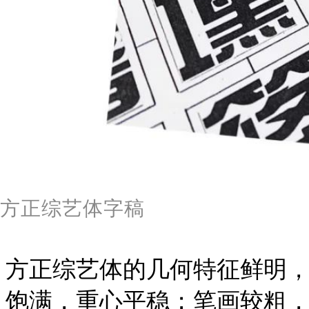
方正综艺体字稿
方正综艺体的几何特征鲜明
饱满，重心平稳；笔画较粗