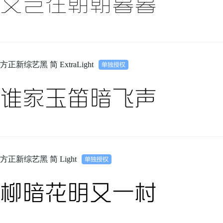
又岂在朝朝暮暮
方正新综艺黑 简 ExtraLight
谁家玉笛暗飞声
方正新综艺黑 简 Light
柳暗花明又一村