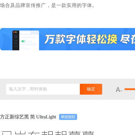
场合及品牌宣传推广，是一款实用的字体。
输入文字，即时体验
确定
方正新综艺黑 简 UltraLight