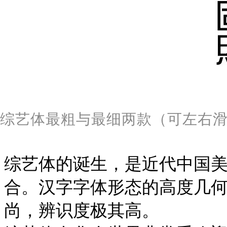
综艺体最粗与最细两款（可左右
综艺体的诞生，是近代中国
合。
汉字字体形态的高度几
尚，辨识度极其高。