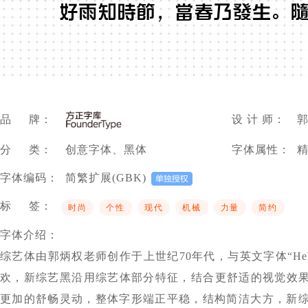
好雨知時節，當春乃發生。
品 牌：
设 计 师：
分 类：
创意字体、黑体
字体属性：
字体编码：
简繁扩展(GBK)
标 签：
时尚
个性
现代
机械
力量
简约
字体介绍：
综艺体由郭炳权老师创作于上世纪70年代，与英文字体“Hel
欢，新综艺黑沿用综艺体部分特征，结合更舒适的视觉效
更加的舒畅灵动，整体字形端正平稳，结构简洁大方，新综