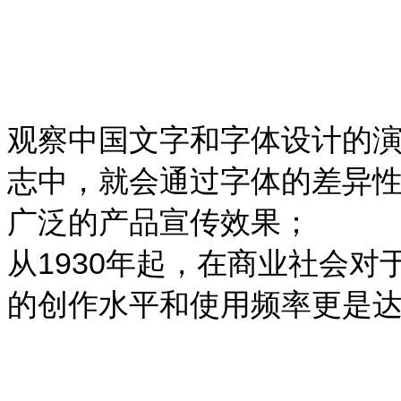
观察中国文字和字体设计的
志中，就会通过字体的差异
广泛的产品宣传效果；
从1930年起，在商业社会
的创作水平和使用频率更是