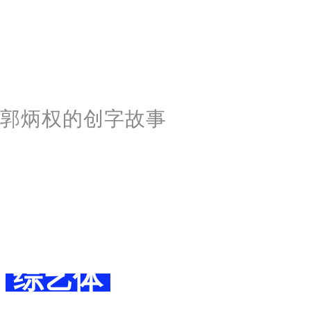
郭炳权的创字故事
综艺体