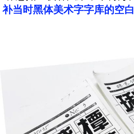
补当时黑体美术字字库的空