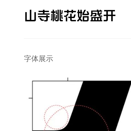
山寺桃花始盛开
字体展示