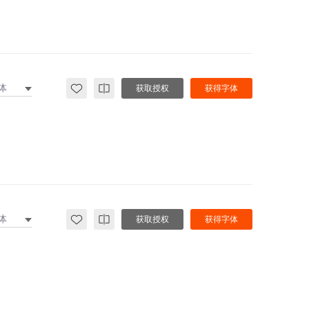
体
获取授权
获得字体
体
获取授权
获得字体