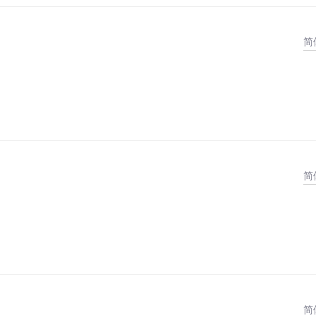
简
简
简