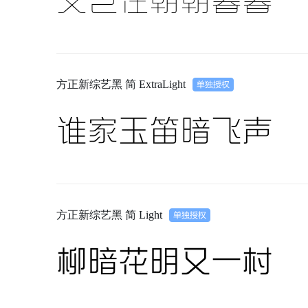
方正新综艺黑 简 ExtraLight
谁家玉笛暗飞声
方正新综艺黑 简 Light
柳暗花明又一村