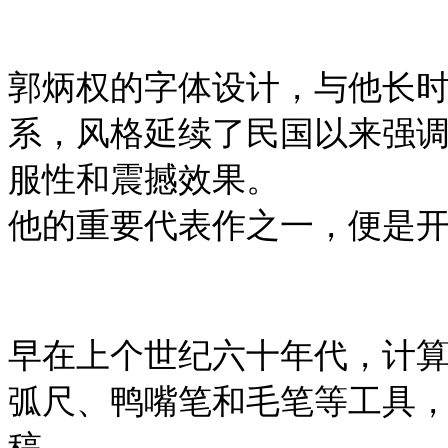
郭炳权的字体设计，与他长
系，风格延续了民国以来强
服性和震撼效果。
他的重要代表作之一，便是开
早在上个世纪六十年代，计
弧尺、鸭嘴笔和毛笔等工具
稿。