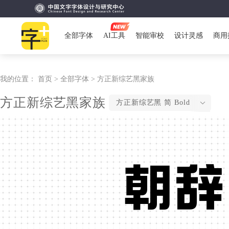
全部字体
AI工具
智能审校
设计灵感
商用
我的位置：
首页 >
全部字体 >
方正新综艺黑家族
方正新综艺黑家族
方正新综艺黑 简 Bold
朝辞