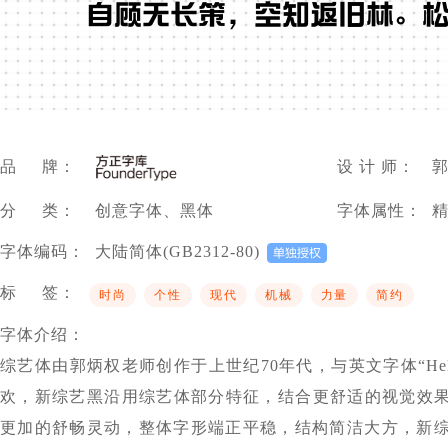
自顾无长策，空知返旧林。
品 牌：
设 计 师：
分 类：
创意字体、黑体
字体属性：
字体编码：
大陆简体(GB2312-80)
标 签：
时尚
个性
现代
机械
力量
简约
字体介绍：
综艺体由郭炳权老师创作于上世纪70年代，与英文字体“Hel
欢，新综艺黑沿用综艺体部分特征，结合更舒适的视觉效
更加的舒畅灵动，整体字形端正平稳，结构简洁大方，新综