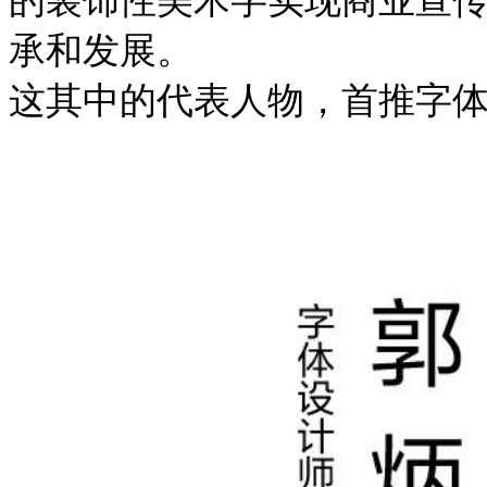
承和发展。
这其中的代表人物，首推字