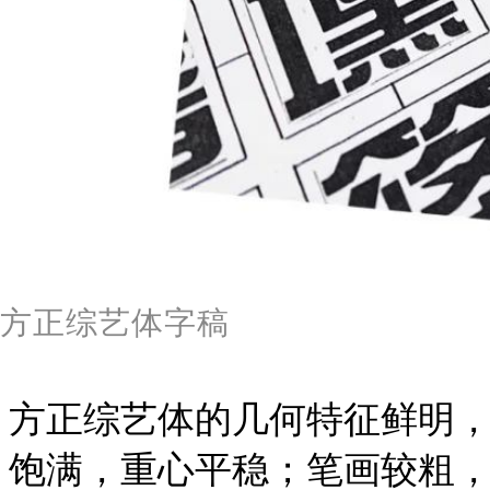
方正综艺体字稿
方正综艺体的几何特征鲜明
饱满，重心平稳；笔画较粗