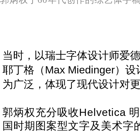
当时，以瑞士字体设计师爱德华德·
耶丁格（Max Miedinger
为广泛，体现了现代设计对
郭炳权充分吸收Helveti
国时期图案型文字及美术字