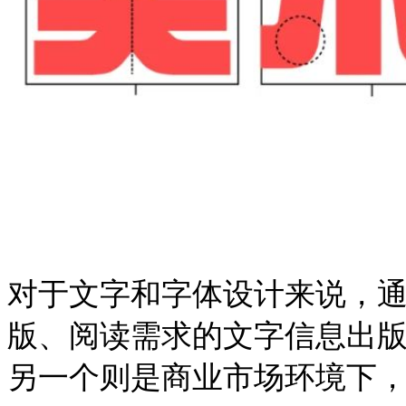
对于文字和字体设计来说，
版、阅读需求的文字信息出
另一个则是商业市场环境下