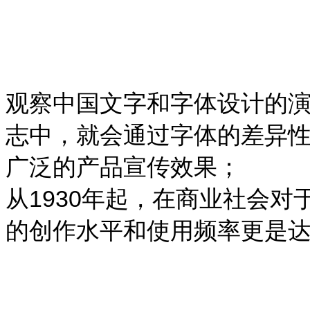
观察中国文字和字体设计的
志中，就会通过字体的差异
广泛的产品宣传效果；
从1930年起，在商业社会
的创作水平和使用频率更是