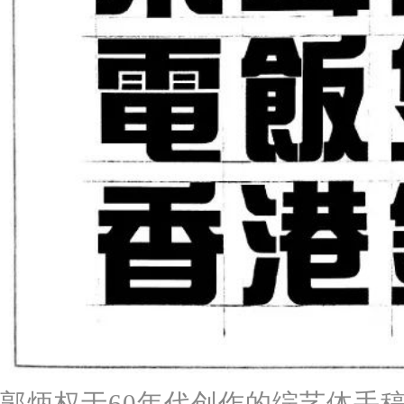
郭炳权于60年代创作的综艺体手