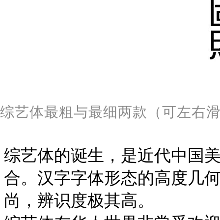
综艺体最粗与最细两款（可左右
综艺体的诞生，是近代中国
合。
汉字字体形态的高度几
尚，辨识度极其高。