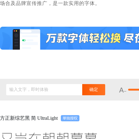
场合及品牌宣传推广，是一款实用的字体。
输入文字，即时体验
确定
方正新综艺黑 简 UltraLight
又岂在朝朝暮暮