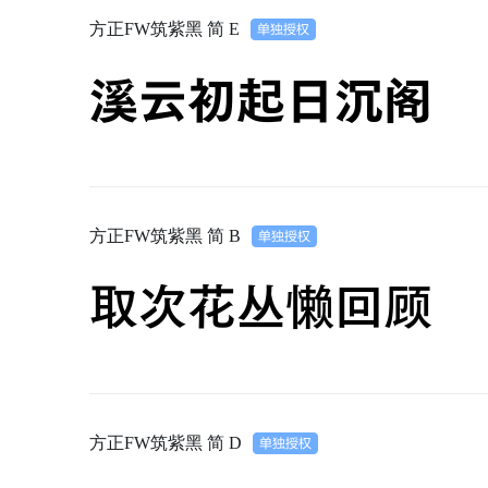
方正FW筑紫黑 简 E
溪云初起日沉阁
方正FW筑紫黑 简 B
取次花丛懒回顾
方正FW筑紫黑 简 D