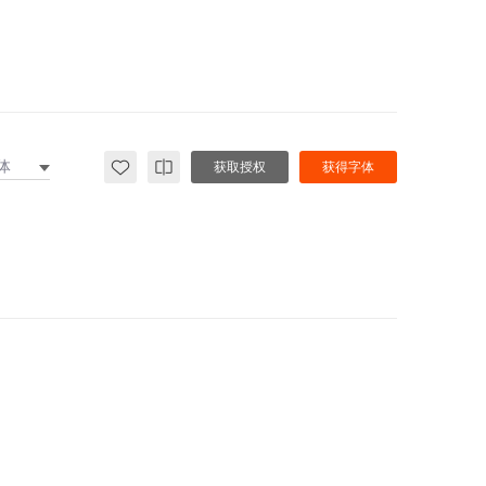
体
获取授权
获得字体