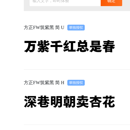
输入文字，即时体验
确定
方正FW筑紫黑 简 U
万紫千红总是春
方正FW筑紫黑 简 H
深巷明朝卖杏花