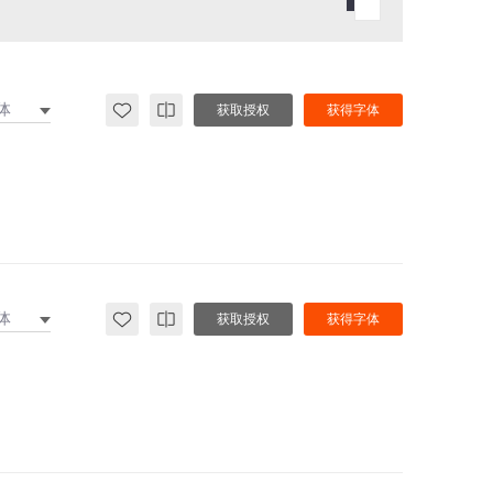
体
获取授权
获得字体
体
获取授权
获得字体