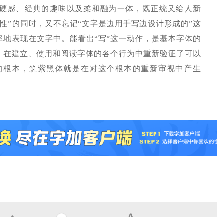
硬感、经典的趣味以及柔和融为一体，既正统又给人新
性”的同时，又不忘记“文字是边用手写边设计形成的”这
率地表现在文字中。能看出“写”这一动作，是基本字体的
。在建立、使用和阅读字体的各个行为中重新验证了可以
的根本，筑紫黑体就是在对这个根本的重新审视中产生