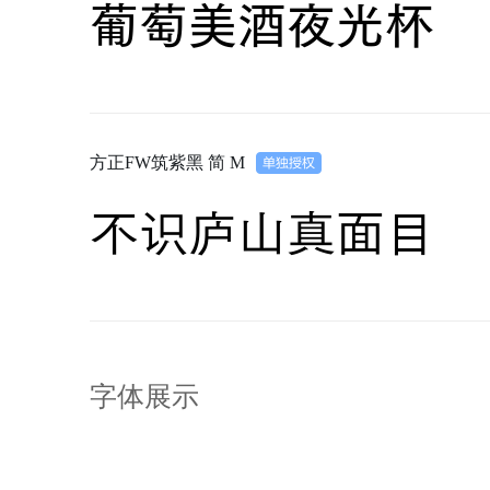
葡萄美酒夜光杯
方正FW筑紫黑 简 M
不识庐山真面目
字体展示