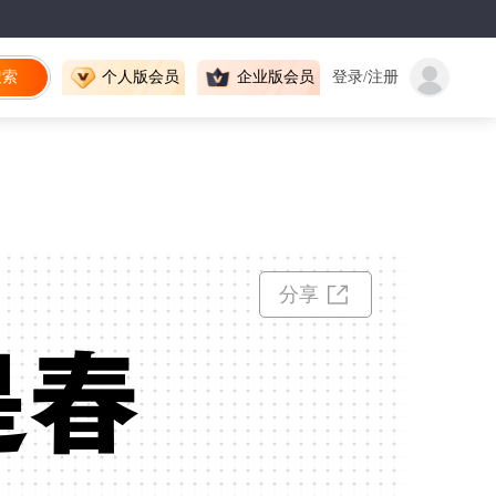
搜索
个人版会员
企业版会员
登录/注册
分享
是春