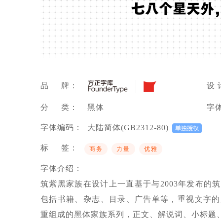
七八个星天外
品 牌：
设 
分 类：
黑体
字
字体编码：
大陆简体(GB2312-80)
标 签：
商务
力量
优雅
字体介绍：
筑紫黑家族在设计上一直基于与2003年发布的
包括书籍、杂志、目录、广告单等，重视文字的
重组成的黑体家族系列，正文、解说词、小标题