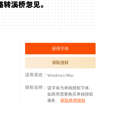
路转溪桥忽见。
获得字体
获取授权
适用系统：
Windows/Mac
授权说明：
该字体为单独授权字体，
如商用需要购买单独授权
服务。
获取商用授权