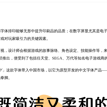
的字体排印能够无形中提升印刷品的品质；在数字屏显尤其是电
游戏对玩家吸引力的关键因素。
重视，设计师会根据游戏的故事脉络、角色设定、技能操作等，
グ」一经推出，便受到了包括任天堂、SEGA、万代等知名电子游戏商
ハミング」这款字体带入中国市场，以它为原型开发的中文字体产品—
施拳脚。