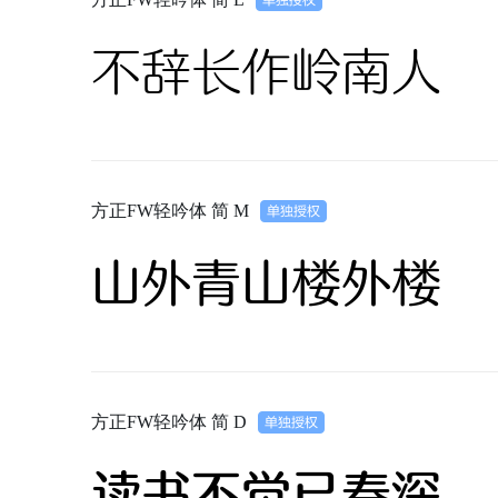
不辞长作岭南人
方正FW轻吟体 简 M
山外青山楼外楼
方正FW轻吟体 简 D
读书不觉已春深