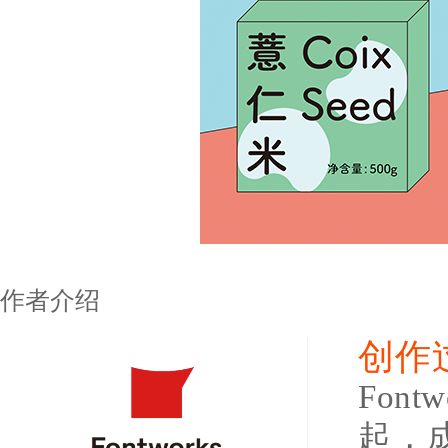
作者介绍
创作
Fon
起，成了