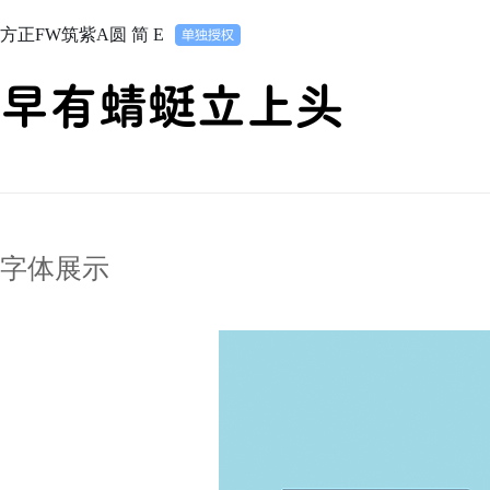
方正FW筑紫A圆 简 E
早有蜻蜓立上头
字体展示