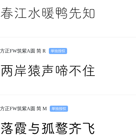
春江水暖鸭先知
方正FW筑紫A圆 简 R
两岸猿声啼不住
方正FW筑紫A圆 简 M
落霞与孤鹜齐飞