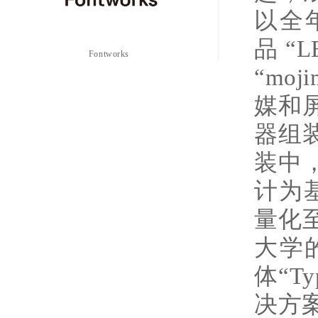
以全年
品“
Fontworks
“mo
媒和
器组
装中
计为基
量化至 
大学
体“T
决方