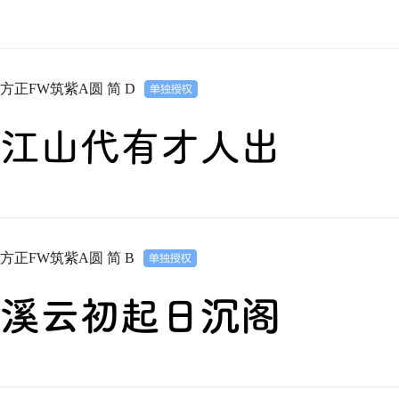
方正FW筑紫A圆 简 D
江山代有才人出
方正FW筑紫A圆 简 B
溪云初起日沉阁