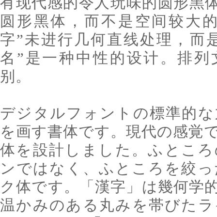
有现代感的令人玩味的圆形黑
圆形黑体，而不是空间较大的
字”未进行几何直线处理，而
名”是一种中性的设计。排列
别。
デジタルフォントの標準的な
を画す書体です。現代の感覚
体を設計しました。ふところ
ンではなく、ふところを絞っ
ク体です。「漢字」は幾何学
温かみのある丸みを帯びたラ