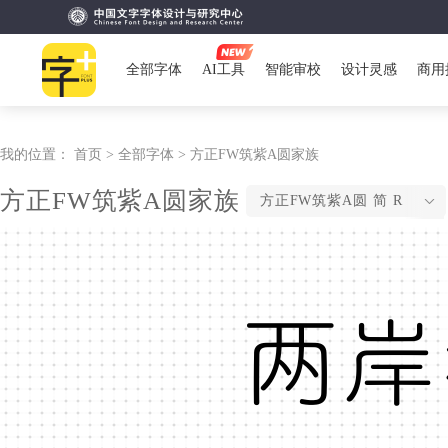
全部字体
AI工具
智能审校
设计灵感
商用
我的位置：
首页 >
全部字体 >
方正FW筑紫A圆家族
方正FW筑紫A圆家族
方正FW筑紫A圆 简 R
两岸