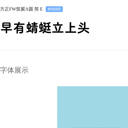
方正FW筑紫A圆 简 E
早有蜻蜓立上头
字体展示