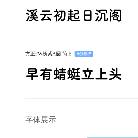
溪云初起日沉阁
方正FW筑紫A圆 简 E
早有蜻蜓立上头
字体展示