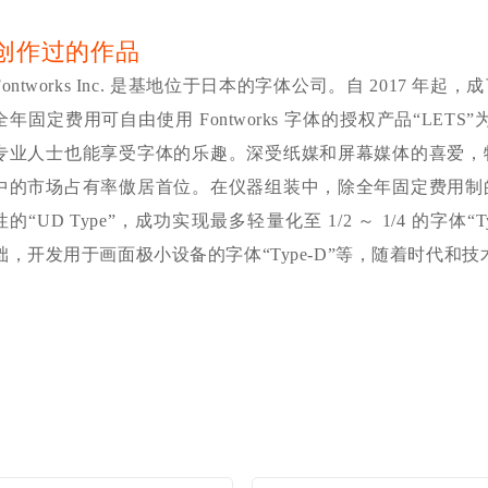
创作过的作品
Fontworks Inc. 是基地位于日本的字体公司。自 2017 年起，成了 S
全年固定费用可自由使用 Fontworks 字体的授权产品“LETS
专业人士也能享受字体的乐趣。深受纸媒和屏幕媒体的喜爱，
中的市场占有率傲居首位。在仪器组装中，除全年固定费用制
性的“UD Type”，成功实现最多轻量化至 1/2 ～ 1/4 的字体“
础，开发用于画面极小设备的字体“Type-D”等，随着时代和