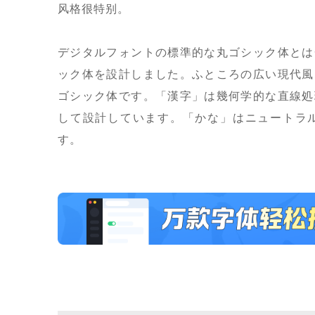
风格很特别。
デジタルフォントの標準的な丸ゴシック体とは
ック体を設計しました。ふところの広い現代風
ゴシック体です。「漢字」は幾何学的な直線処
して設計しています。「かな」はニュートラ
す。