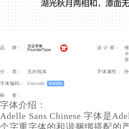
湖光秋月两相和，潭面
品 牌：
设 计 师：
维
卡
库
分 类：
无衬线体
字体属性：
字体编码：
Unicode
标 签：
字体介绍：
Adelle Sans Chinese 字体是
个字重字体的和谐捆绑搭配的