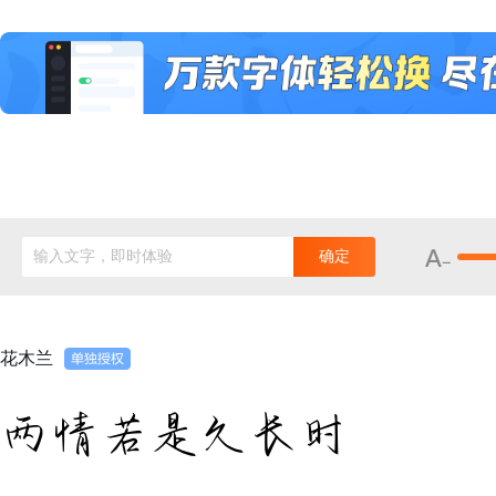
输入文字，即时体验
确定
花木兰
两情若是久长时