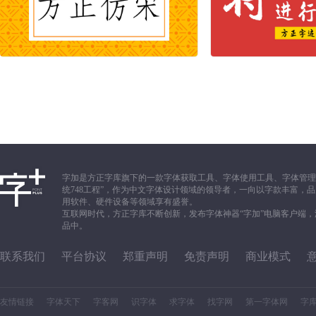
字加是方正字库旗下的一款字体获取工具、字体使用工具、字体管理
统748工程”，作为中文字体设计领域的领导者，一向以字款丰富
用软件、硬件设备等领域享有盛誉。
互联网时代，方正字库不断创新，发布字体神器“字加”电脑客户端
品中。
联系我们
平台协议
郑重声明
免责声明
商业模式
友情链接
字体天下
字客网
识字体
求字体
找字网
第一字体网
字