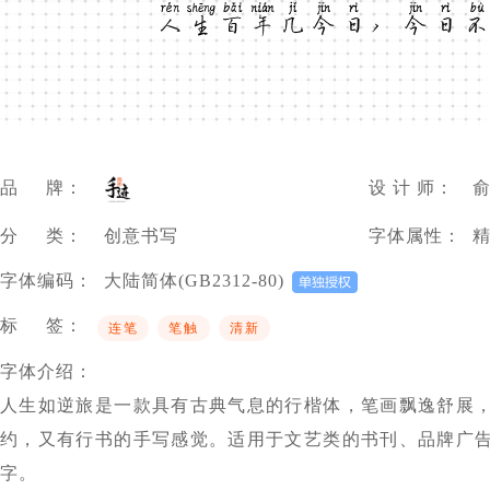
人生百年几今日，今日
品 牌：
设 计 师：
分 类：
创意书写
字体属性：
字体编码：
大陆简体(GB2312-80)
标 签：
连笔
笔触
清新
字体介绍：
人生如逆旅是一款具有古典气息的行楷体，笔画飘逸舒展
约，又有行书的手写感觉。适用于文艺类的书刊、品牌广
字。