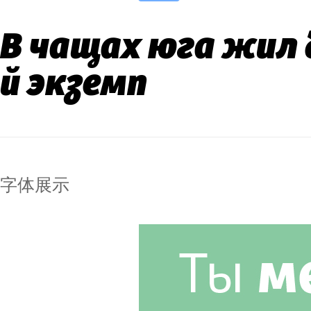
В чащах юга жил 
й экземп
字体展示