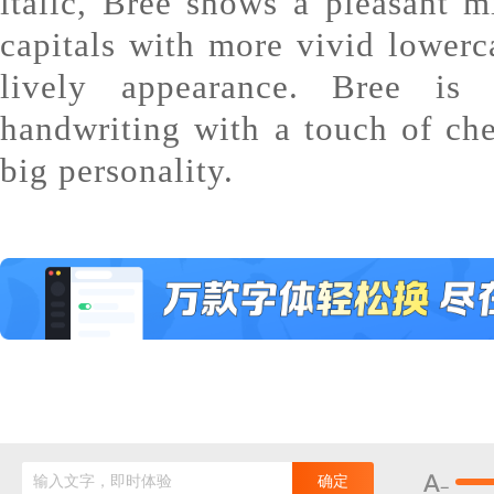
italic, Bree shows a pleasant m
capitals with more vivid lowerca
lively appearance. Bree is 
handwriting with a touch of ch
big personality.
输入文字，即时体验
确定