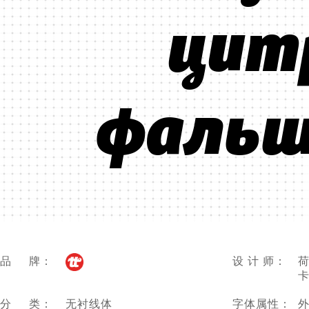
цитр
фальш
品 牌：
设 计 师：
荷
卡
分 类：
无衬线体
字体属性：