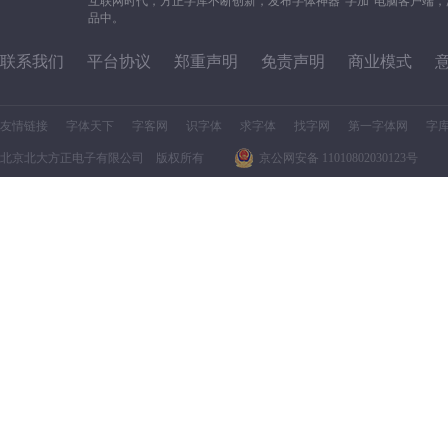
互联网时代，方正字库不断创新，发布字体神器“字加”电脑客户端
品中。
联系我们
平台协议
郑重声明
免责声明
商业模式
友情链接
字体天下
字客网
识字体
求字体
找字网
第一字体网
字
北京北大方正电子有限公司 版权所有
京公网安备 11010802030123号