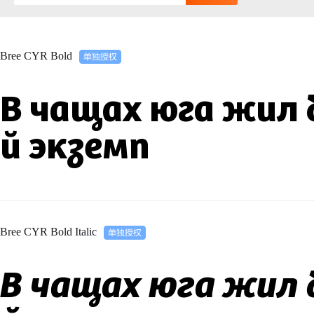
Bree CYR Bold
В чащах юга жил 
й экземп
Bree CYR Bold Italic
В чащах юга жил 