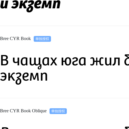
й экземп
Bree CYR Book
В чащах юга жил 
экземп
Bree CYR Book Oblique