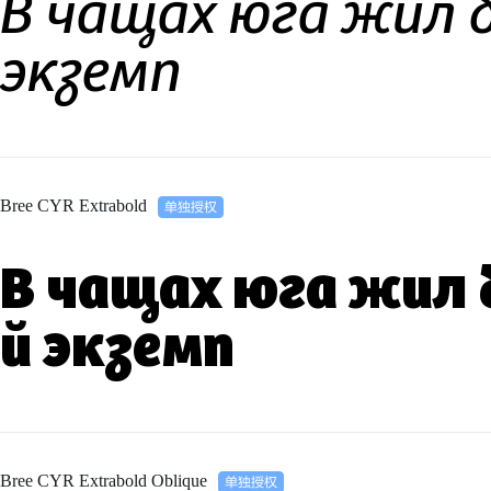
В чащах юга жил 
экземп
Bree CYR Extrabold
В чащах юга жил 
й экземп
Bree CYR Extrabold Oblique