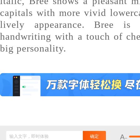
italic, Bree shows a pleasant m
capitals with more vivid lowerca
lively appearance. Bree is 
handwriting with a touch of ch
big personality.
输入文字，即时体验
确定