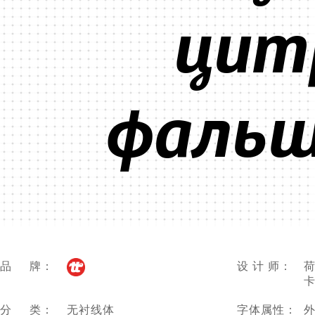
цитр
фальш
品 牌：
设 计 师：
荷
卡
分 类：
无衬线体
字体属性：