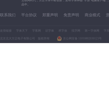
互联网时代，方正字库不断创新，发布字体神器“字加”电脑客户端
品中。
联系我们
平台协议
郑重声明
免责声明
商业模式
友情链接
字体天下
字客网
识字体
求字体
找字网
第一字体网
字
北京北大方正电子有限公司 版权所有
京公网安备 11010802030123号