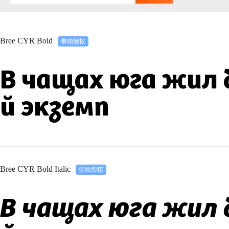
Bree CYR Bold
В чащах юга жил 
й экземп
Bree CYR Bold Italic
В чащах юга жил 