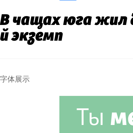
В чащах юга жил 
й экземп
字体展示