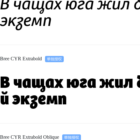
В чащах юга жил 
экземп
Bree CYR Extrabold
В чащах юга жил 
й экземп
Bree CYR Extrabold Oblique