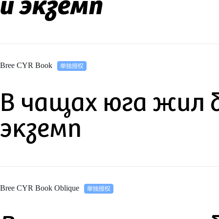
й экземп
Bree CYR Book
В чащах юга жил 
экземп
Bree CYR Book Oblique