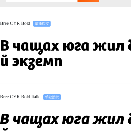
Bree CYR Bold
В чащах юга жил 
й экземп
Bree CYR Bold Italic
В чащах юга жил 