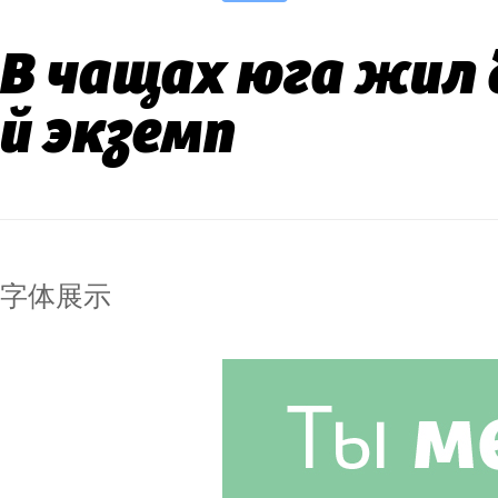
В чащах юга жил 
й экземп
字体展示