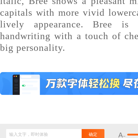
italic, Bree shows a pleasant m
capitals with more vivid lowerca
lively appearance. Bree is 
handwriting with a touch of ch
big personality.
输入文字，即时体验
确定