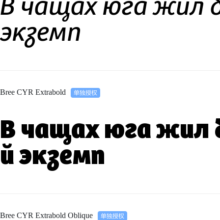
В чащах юга жил 
экземп
Bree CYR Extrabold
В чащах юга жил 
й экземп
Bree CYR Extrabold Oblique