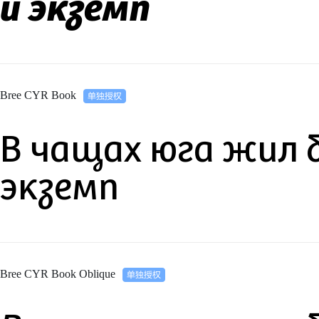
й экземп
Bree CYR Book
В чащах юга жил 
экземп
Bree CYR Book Oblique