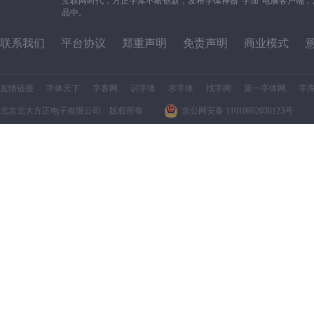
互联网时代，方正字库不断创新，发布字体神器“字加”电脑客户端
品中。
联系我们
平台协议
郑重声明
免责声明
商业模式
友情链接
字体天下
字客网
识字体
求字体
找字网
第一字体网
字
北京北大方正电子有限公司 版权所有
京公网安备 11010802030123号