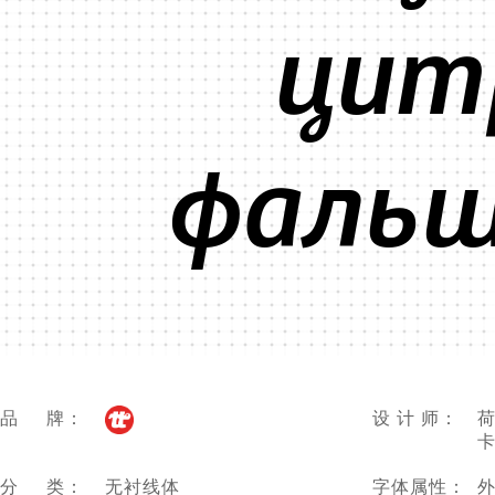
цитр
фальш
品 牌：
设 计 师：
荷
卡
分 类：
无衬线体
字体属性：