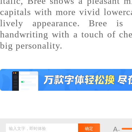
italic, Bree shows a pleasant m
capitals with more vivid lowerca
lively appearance. Bree is 
handwriting with a touch of ch
big personality.
输入文字，即时体验
确定