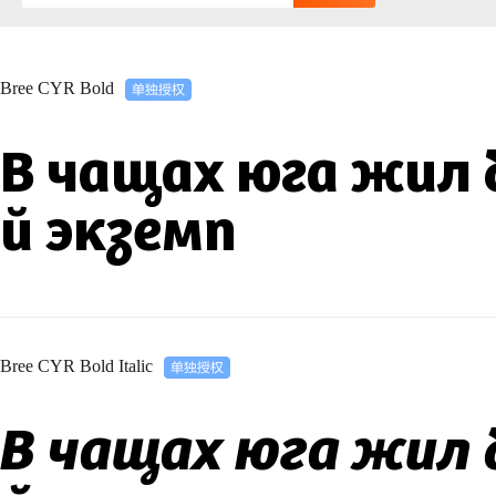
Bree CYR Bold
В чащах юга жил 
й экземп
Bree CYR Bold Italic
В чащах юга жил 