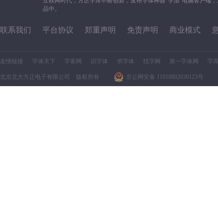
互联网时代，方正字库不断创新，发布字体神器“字加”电脑客户端
品中。
联系我们
平台协议
郑重声明
免责声明
商业模式
友情链接
字体天下
字客网
识字体
求字体
找字网
第一字体网
字
北京北大方正电子有限公司 版权所有
京公网安备 11010802030123号