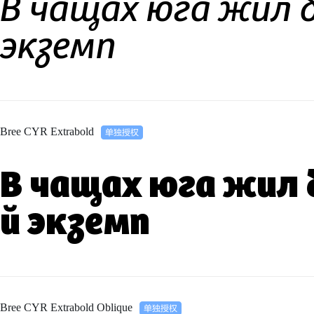
В чащах юга жил 
экземп
Bree CYR Extrabold
В чащах юга жил 
й экземп
Bree CYR Extrabold Oblique