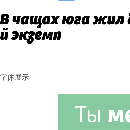
В чащах юга жил 
й экземп
字体展示