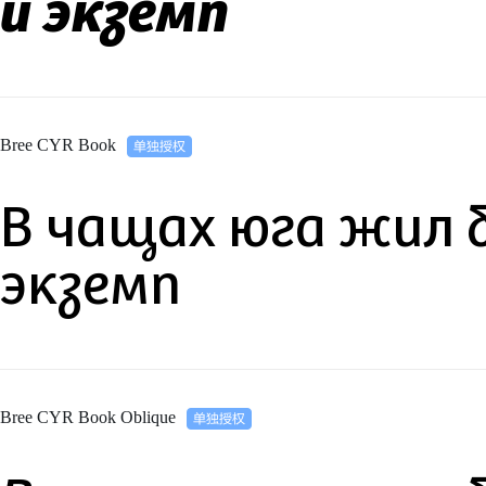
й экземп
Bree CYR Book
В чащах юга жил 
экземп
Bree CYR Book Oblique