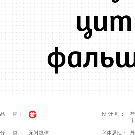
цитр
фальш
品 牌：
设 计 师：
荷
卡
分 类：
无衬线体
字体属性：