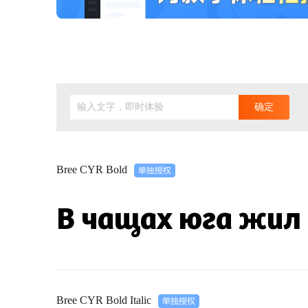
输入文字，即时体验
确定
Bree CYR Bold
В чащах юга жил
Bree CYR Bold Italic