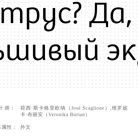
трус? Да,
ьшивый эк
计 师：
荷西·斯卡格里欧纳（José Scaglione）,维罗妮
卡·布丽安（Veronika Burian）
体属性：
外文