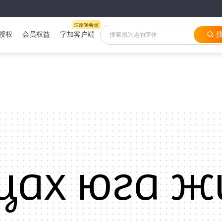
授权
会员权益
字加客户端
щах юга ж