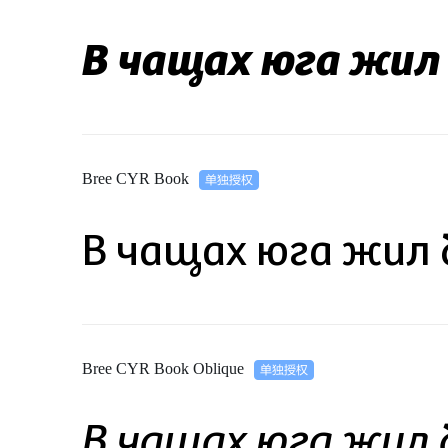
В чащах юга жил
Bree CYR Book
В чащах юга жил 
Bree CYR Book Oblique
В чащах юга жил 