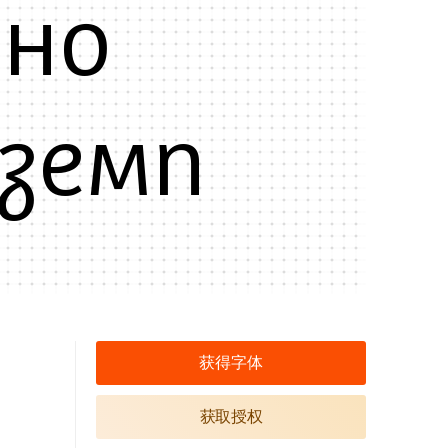
 но
земп
获得字体
获取授权