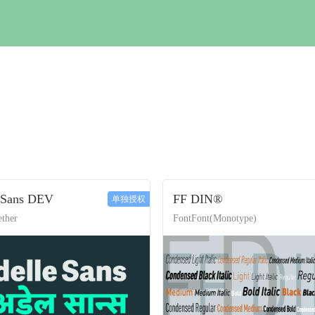
 Sans DEV
FF DIN®
单独授权
ther
FontFont(Monotype)