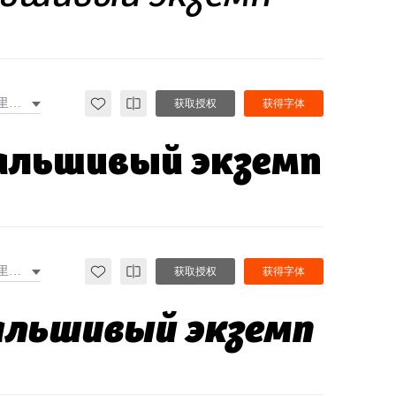
西里尔文
获取授权
获得字体
фальшивый экземп
西里尔文
获取授权
获得字体
фальшивый экземп