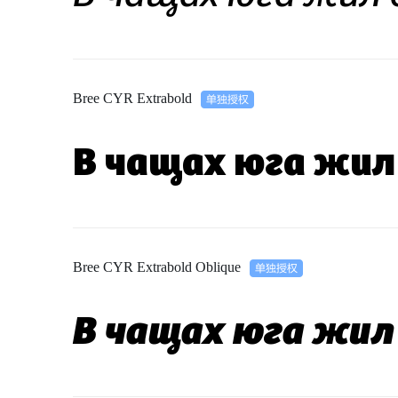
Bree CYR Extrabold
В чащах юга жил
Bree CYR Extrabold Oblique
В чащах юга жил