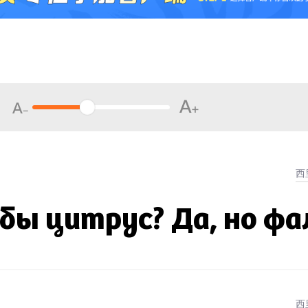
 бы цитрус? Да, но ф