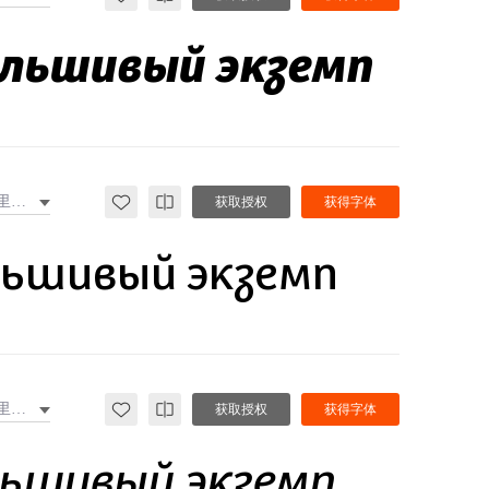
альшивый экземп
西里尔文
获取授权
获得字体
льшивый экземп
西里尔文
获取授权
获得字体
льшивый экземп