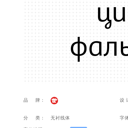
ци
фал
品 牌：
设 
分 类：
无衬线体
字